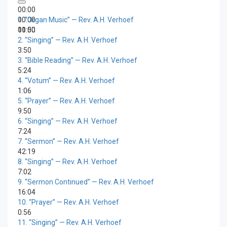
00:00
00:00
1.
“Organ Music”
— Rev. A.H. Verhoef
00:00
11:50
2.
“Singing”
— Rev. A.H. Verhoef
3:50
3.
“Bible Reading”
— Rev. A.H. Verhoef
5:24
4.
“Votum”
— Rev. A.H. Verhoef
1:06
5.
“Prayer”
— Rev. A.H. Verhoef
9:50
6.
“Singing”
— Rev. A.H. Verhoef
7:24
7.
“Sermon”
— Rev. A.H. Verhoef
42:19
8.
“Singing”
— Rev. A.H. Verhoef
7:02
9.
“Sermon Continued”
— Rev. A.H. Verhoef
16:04
10.
“Prayer”
— Rev. A.H. Verhoef
0:56
11.
“Singing”
— Rev. A.H. Verhoef