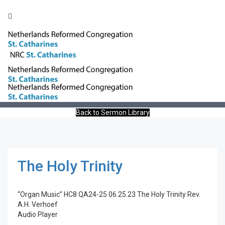
Toggle
naviga
The Holy Trinity
Back to Sermon Library
The Holy Trinity
“Organ Music”
HC8 QA24-25 06.25.23 The Holy Trinity
Rev.
A.H. Verhoef
Audio Player