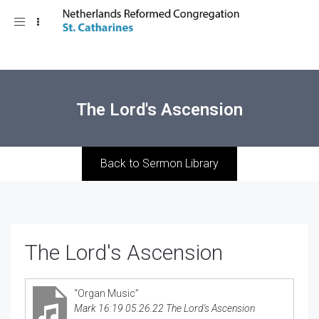
Toggle
navigation
The Lord's Ascension
Back to Sermon Library
The Lord's Ascension
“Organ Music”
Mark 16:19 05.26.22 The Lord's Ascension