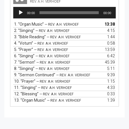
REV. A.H. VERHOEF
Audio
00:00
00:00
Player
1.
“Organ Music”
13:38
— REV. A.H. VERHOEF
2.
“Singing”
4:15
— REV. A.H. VERHOEF
3.
“Bible Reading”
1:44
— REV. A.H. VERHOEF
4.
“Votum”
0:58
— REV. A.H. VERHOEF
5.
“Prayer”
13:59
— REV. A.H. VERHOEF
6.
“Singing”
6:42
— REV. A.H. VERHOEF
7.
“Sermon”
45:39
— REV. A.H. VERHOEF
8.
“Singing”
5:11
— REV. A.H. VERHOEF
9.
“Sermon Continued”
9:39
— REV. A.H. VERHOEF
10.
“Prayer”
1:15
— REV. A.H. VERHOEF
11.
“Singing”
4:33
— REV. A.H. VERHOEF
12.
“Blessing”
0:33
— REV. A.H. VERHOEF
13.
“Organ Music”
1:39
— REV. A.H. VERHOEF